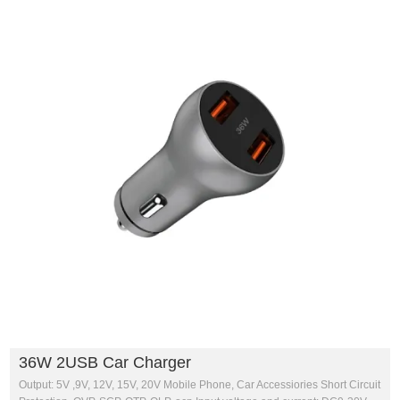
36W 2USB Car Charger
Output: 5V ,9V, 12V, 15V, 20V Mobile Phone, Car Accessiories Short Circuit