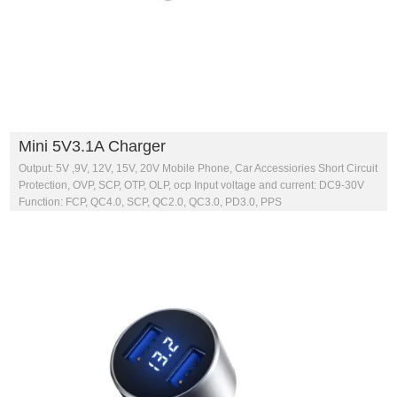
Mini 5V3.1A Charger
Output: 5V ,9V, 12V, 15V, 20V Mobile Phone, Car Accessiories Short Circuit
Protection, OVP, SCP, OTP, OLP, ocp Input voltage and current: DC9-30V
Function: FCP, QC4.0, SCP, QC2.0, QC3.0, PD3.0, PPS