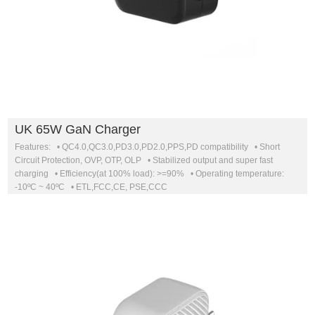
UK 65W GaN Charger
Features: • QC4.0,QC3.0,PD3.0,PD2.0,PPS,PD compatibility • Short
Circuit Protection, OVP, OTP, OLP • Stabilized output and super fast
charging • Efficiency(at 100% load): >=90% • Operating temperature:
-10ºC ~ 40ºC • ETL,FCC,CE, PSE,CCC