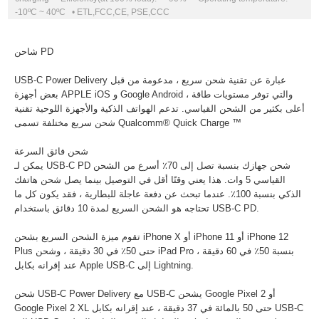
-10ºC ~ 40ºC • ETL,FCC,CE, PSE,CCC
شاحن PD
USB-C Power Delivery عبارة عن تقنية شحن سريع ، مدعومة من قبل
بعض أجهزة APPLE iOS و Google Android ، والتي توفر مستويات طاقة
أعلى بكثير من الشحن القياسي. تدعم الهواتف الذكية والأجهزة اللوحية تقنية
شحن سريع مختلفة تسمى Qualcomm® Quick Charge ™
شحن فائق السرعة
يمكن لـ USB-C PD شحن جهازك بنسبة تصل إلى 70٪ أسرع من الشحن
القياسي 5 وات. هذا يعني وقتًا أقل في التوصيل بينما يصل شحن هاتفك
الذكي بنسبة 100٪. عندما تبحث عن دفعة عاجلة للبطارية ، فقد يكون كل ما
تحتاجه هو الشحن السريع لمدة 10 دقائق باستخدام USB-C PD.
تقوم ميزة الشحن السريع بشحن iPhone X أو iPhone 11 أو iPhone 12
Plus حتى 50٪ في 30 دقيقة ، وشحن iPad Pro بنسبة 50٪ في 60 دقيقة ،
عند إقرانه بكابل Apple USB-C إلى Lightning.
شحن USB-C Power Delivery مع USB-C يشحن Google Pixel 2 أو
Google Pixel 2 XL حتى 50 بالمائة في 37 دقيقة ، عند إقرانه بكابل USB-C