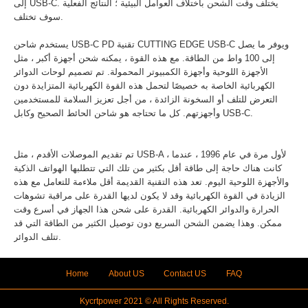
إلى USB-C. يختلف وقت الشحن باختلاف العوامل البيئية ؛ النتائج الفعلية
سوف تختلف.
يستخدم شاحن USB-C PD تقنية CUTTING EDGE USB-C ويوفر ما يصل
إلى 100 واط من الطاقة. مع هذه القوة ، يمكنه شحن أجهزة أكبر ، مثل
الأجهزة اللوحية وأجهزة الكمبيوتر المحمولة. تم تصميم لوحات الدوائر
الكهربائية الخاصة به خصيصًا لتحمل هذه القوة الكهربائية المتزايدة دون
التعرض للتلف أو السخونة الزائدة ، من أجل تعزيز السلامة للمستخدمين
وأجهزتهم. كل ما تحتاجه هو شاحن الحائط الصحيح وكابل USB-C.
تم تقديم الموصلات الأقدم ، مثل USB-A ، لأول مرة في عام 1996 ، عندما
كانت هناك حاجة إلى طاقة أقل بكثير من تلك التي تتطلبها الهواتف الذكية
والأجهزة اللوحية اليوم. تعد هذه التقنية القديمة أقل ملاءمة للتعامل مع هذه
الزيادة في القوة الكهربائية وقد لا يكون لديها القدرة على مراقبة تشوهات
الحرارة والدوائر الكهربائية. القدرة على شحن هذا الجهاز في أسرع وقت
ممكن. وهذا يضمن الشحن السريع دون توصيل الكثير من الطاقة التي قد
تتلف الدوائر.
Home
About US
Contact US
FAQ
Kycrtpower 2021 © All Rights Reserved.