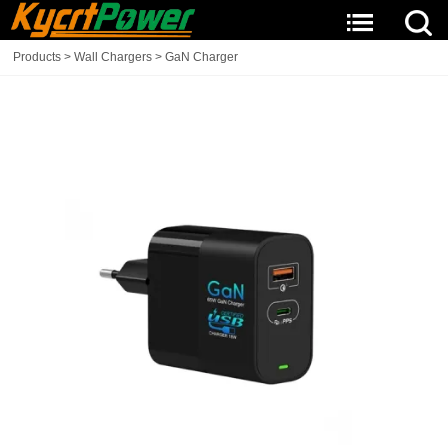
Products
>
Wall Chargers
>
GaN Charger