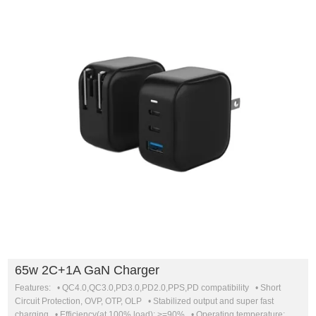
65w 2C+1A GaN Charger
Features: • QC4.0,QC3.0,PD3.0,PD2.0,PPS,PD compatibility • Short
Circuit Protection, OVP, OTP, OLP • Stabilized output and super fast
charging • Efficiency(at 100% load): >=90% • Operating temperature: