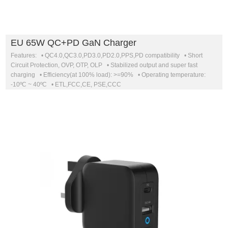
EU 65W QC+PD GaN Charger
Features: • QC4.0,QC3.0,PD3.0,PD2.0,PPS,PD compatibility • Short
Circuit Protection, OVP, OTP, OLP • Stabilized output and super fast
charging • Efficiency(at 100% load): >=90% • Operating temperature:
-10ºC ~ 40ºC • ETL,FCC,CE, PSE,CCC