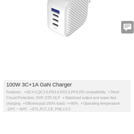
100W 3C+1A GaN Charger
Features: • QC4.0,QC3.0,PD3.0,PD2.0,PPS,PD compatibility • Short
Circuit Protection, OVP, OTP, OLP • Stabilized output and super fast
charging • Efficiency(at 100% load): >=90% • Operating temperature:
-10ºC ~ 40ºC • ETL,FCC,CE, PSE,CCC