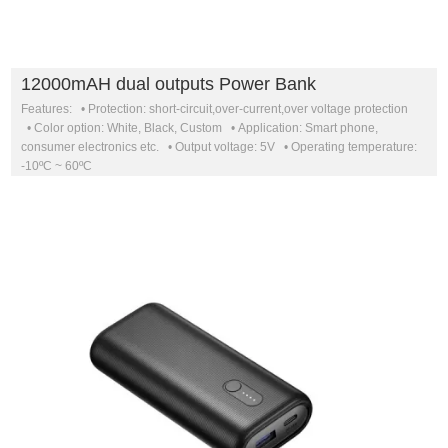
12000mAH dual outputs Power Bank
Features: • Protection: short-circuit,over-current,over voltage protection
• Color option: White, Black, Custom • Application: Smart phone,
consumer electronics etc. • Output voltage: 5V • Operating temperature:
-10ºC ~ 60ºC