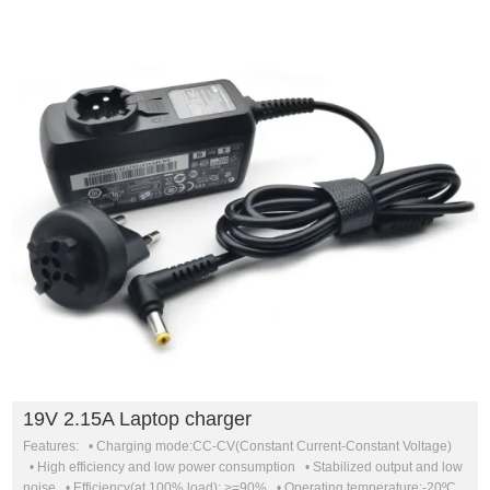
19V 2.15A Laptop charger
Features: • Charging mode:CC-CV(Constant Current-Constant Voltage)
• High efficiency and low power consumption • Stabilized output and low
noise • Efficiency(at 100% load): >=90% • Operating temperature:-20ºC