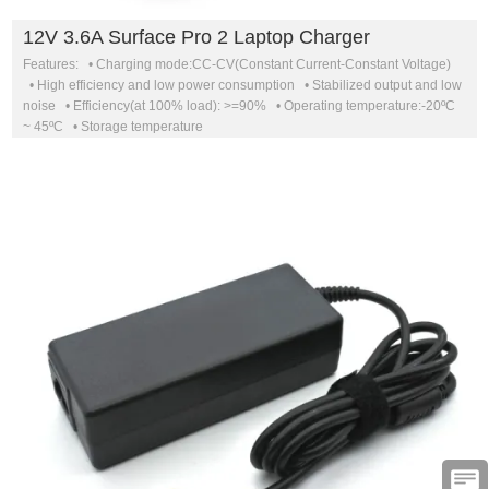
12V 3.6A Surface Pro 2 Laptop Charger
Features: • Charging mode:CC-CV(Constant Current-Constant Voltage)
• High efficiency and low power consumption • Stabilized output and low
noise • Efficiency(at 100% load): >=90% • Operating temperature:-20ºC
~ 45ºC • Storage temperature