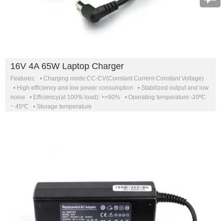
16V 4A 65W Laptop Charger
Features: • Charging mode:CC-CV(Constant Current-Constant Voltage)
• High efficiency and low power consumption • Stabilized output and low
noise • Efficiency(at 100% load): >=90% • Operating temperature:-20ºC
~ 45ºC • Storage temperature