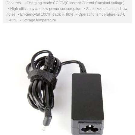
Features: • Charging mode:CC-CV(Constant Current-Constant Voltage)
• High efficiency and low power consumption • Stabilized output and low
noise • Efficiency(at 100% load): >=90% • Operating temperature:-20ºC
~ 45ºC • Storage temperature