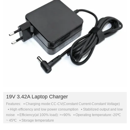
19V 3.42A Laptop Charger
Features: • Charging mode:CC-CV(Constant Current-Constant Voltage)
• High efficiency and low power consumption • Stabilized output and low
noise • Efficiency(at 100% load): >=90% • Operating temperature:-20ºC
~ 45ºC • Storage temperature