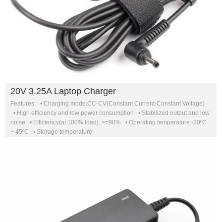
20V 3.25A Laptop Charger
Features: • Charging mode:CC-CV(Constant Current-Constant Voltage)
• High efficiency and low power consumption • Stabilized output and low
noise • Efficiency(at 100% load): >=90% • Operating temperature:-20ºC
~ 45ºC • Storage temperature