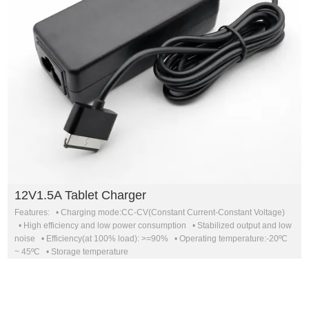
12V1.5A Tablet Charger
Features: • Charging mode:CC-CV(Constant Current-Constant Voltage)
• High efficiency and low power consumption • Stabilized output and low
noise • Efficiency(at 100% load): >=90% • Operating temperature:-20ºC
~ 45ºC • Storage temperature