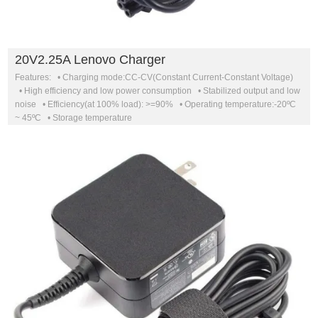
20V2.25A Lenovo Charger
Features: • Charging mode:CC-CV(Constant Current-Constant Voltage)
• High efficiency and low power consumption • Stabilized output and low
noise • Efficiency(at 100% load): >=90% • Operating temperature:-20ºC
~ 45ºC • Storage temperature