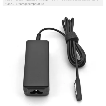
~ 45ºC • Storage temperature