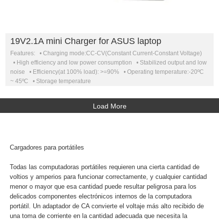
19V2.1A mini Charger for ASUS laptop
Features: • Charging mode:CC-CV(Constant Current-Constant Voltage)
• High efficiency and low power consumption • Stabilized output and low
noise • Efficiency(at 100% load): >=90% • Operating temperature:-20ºC
~ 45ºC • Storage temperature
Load More
Cargadores para portátiles
Todas las computadoras portátiles requieren una cierta cantidad de
voltios y amperios para funcionar correctamente, y cualquier cantidad
menor o mayor que esa cantidad puede resultar peligrosa para los
delicados componentes electrónicos internos de la computadora
portátil. Un adaptador de CA convierte el voltaje más alto recibido de
una toma de corriente en la cantidad adecuada que necesita la