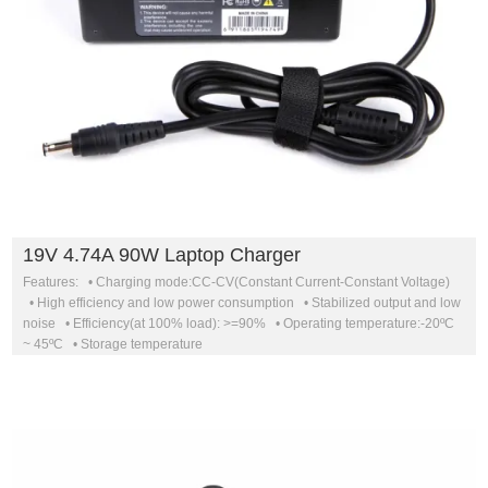
19V 4.74A 90W Laptop Charger
Features: • Charging mode:CC-CV(Constant Current-Constant Voltage)
• High efficiency and low power consumption • Stabilized output and low
noise • Efficiency(at 100% load): >=90% • Operating temperature:-20ºC
~ 45ºC • Storage temperature