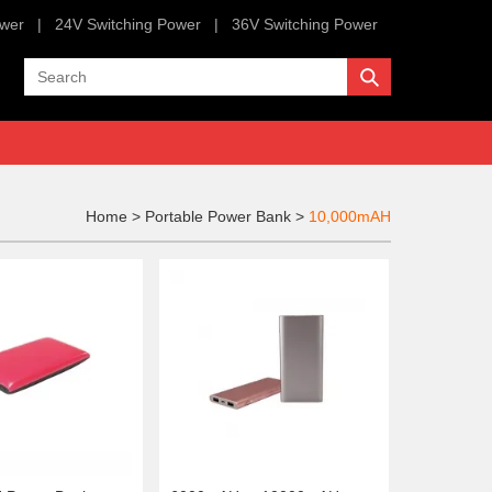
ower
|
24V Switching Power
|
36V Switching Power
Home
>
Portable Power Bank
>
10,000mAH