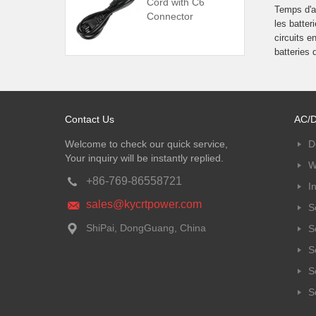
Cord with C6
Temps d'au
Connector
les batter
circuits e
batteries 
Contact Us
AC/D
Welcome to check our quick service,
D
Your inquiry will be instantly replied.
W
+86-769-86558721
I
sales@kycrtpower.com
S
ShiPai, DongGuang, China
S
S
S
S