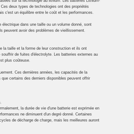
asées sur la technologie au lithium. Les batteries Lithium-
. Ces deux types de technologies ont des propriétés
s c'est un équilibre entre le coût et les performances.
ge électrique dans une taille ou un volume donné, sont
ils peuvent avoir des problèmes de vieillissement.
la taille et la forme de leur construction et ils ont
uffrir de fuites d'électrolyte. Les batteries externes au
est plus coûteuse.
ement. Ces dernières années, les capacités de la
 que certains des derniers disponibles peuvent offrir
.
rmalement, la durée de vie d'une batterie est exprimée en
rformances ne diminuent d'un degré donné. Certaines
 cycles de décharge de charge, mais les meilleures auront