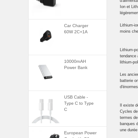
d'alimenta
Ion et Lit
légèrement
Lithium-io
Car Charger
moins cher
60W 2C+1A
Lithium-po
tendance à
10000mAH
lithium-po
Power Bank
Les ancie
batterie o
d'énormes
USB Cable -
Type C to Type
Il existe 
C
Cycles de
termes de
banques d
une durée
European Power