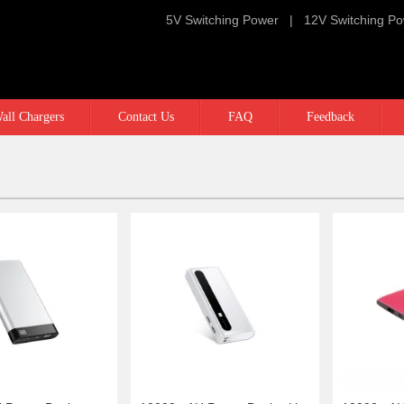
5V Switching Power
|
12V Switching P
all Chargers
Contact Us
FAQ
Feedback