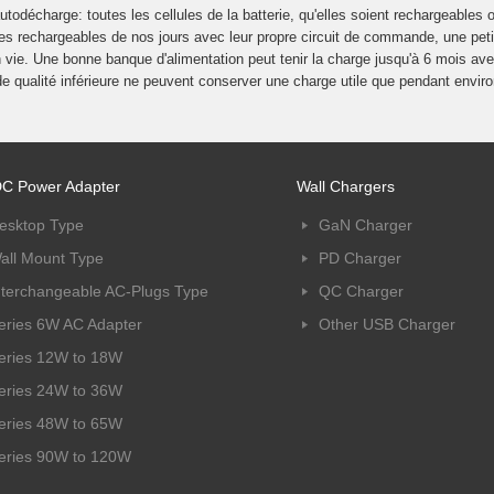
todécharge: toutes les cellules de la batterie, qu'elles soient rechargeables 
ies rechargeables de nos jours avec leur propre circuit de commande, une peti
n vie. Une bonne banque d'alimentation peut tenir la charge jusqu'à 6 mois av
de qualité inférieure ne peuvent conserver une charge utile que pendant envir
C Power Adapter
Wall Chargers
esktop Type
GaN Charger
all Mount Type
PD Charger
nterchangeable AC-Plugs Type
QC Charger
eries 6W AC Adapter
Other USB Charger
eries 12W to 18W
eries 24W to 36W
eries 48W to 65W
eries 90W to 120W