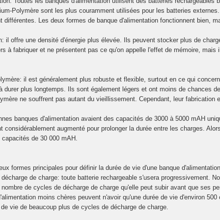
tion. Toutes les banques d'alimentation utilisent des batteries rechargeables b
hium-Polymère sont les plus couramment utilisées pour les batteries externes
 différentes. Les deux formes de banque d'alimentation fonctionnent bien, mai
n: il offre une densité d'énergie plus élevée. Ils peuvent stocker plus de char
s à fabriquer et ne présentent pas ce qu'on appelle l'effet de mémoire, mais 
lymère: il est généralement plus robuste et flexible, surtout en ce qui concerne 
 durer plus longtemps. Ils sont également légers et ont moins de chances de so
lymère ne souffrent pas autant du vieillissement. Cependant, leur fabrication 
nnes banques d'alimentation avaient des capacités de 3000 à 5000 mAH uniqu
nt considérablement augmenté pour prolonger la durée entre les charges. Alors
 capacités de 30 000 mAH.
deux formes principales pour définir la durée de vie d'une banque d'alimentation
 décharge de charge: toute batterie rechargeable s'usera progressivement. No
 nombre de cycles de décharge de charge qu'elle peut subir avant que ses pe
'alimentation moins chères peuvent n'avoir qu'une durée de vie d'environ 500
 de vie de beaucoup plus de cycles de décharge de charge.