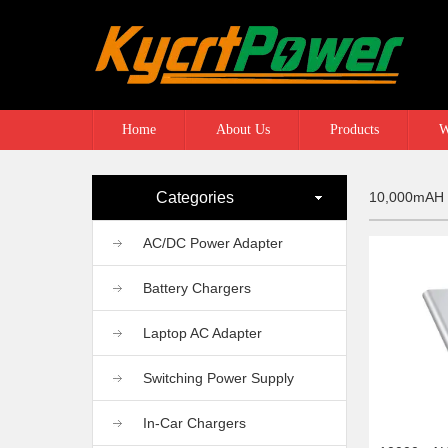
Home
About Us
Products
W
Categories
10,000mAH
AC/DC Power Adapter
Battery Chargers
Laptop AC Adapter
Switching Power Supply
In-Car Chargers