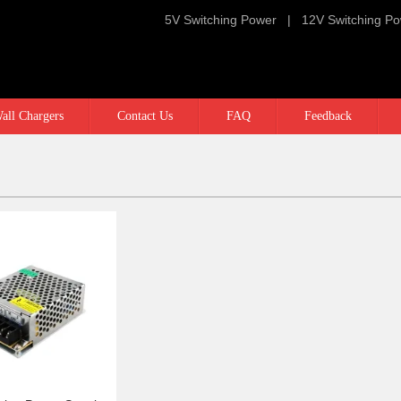
5V Switching Power
|
12V Switching P
all Chargers
Contact Us
FAQ
Feedback