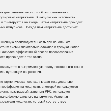
ая для решения многих проблем, связанных с
егулировку напряжения. В импульсных источниках
 и фильтруется на входе. Затем напряжение проходит
тных импульсов. Прежде чем напряжение достигнет
овышенную производительность при небольшом
 что их схемы значительно сложнее и требуют более
о наиболее эффективный способ преобразования
ти происходит в три этапа:
еобразуется в выпрямленную волну постоянного тока с
ить пульсации напряжения.
еле гармоническая составляющая тока довольно
ия коэффициента мощности, в которой используется
ариант, называемый активным PFC, использует
вала форме входного напряжения. Активная
азователя мощности, который соответствует