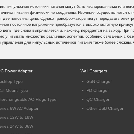
ция: импульсные источники питания могут быть изолированными или неиз
точника питания физически не соединены. Изоляция осуществляется с 
т две половины цепи. Однако трансформаторы могут передавать электро
нное постоянное напряжение преобразуется в высокочастотную прямоуго
ю цепь, где снова выпрямляется и, наконец, передается на выход. При п
мо учитывать множество различных аспектов, особенно связанных с без
пи управления для импульсных источников питания также более сложны, 
C Power Adapter
Wall Chargers
esktop Type
GaN Charger
all Mount Type
PD Charger
nterchangeable AC-Plugs Type
QC Charger
eries 6W AC Adapter
Other USB Charger
eries 12W to 18W
eries 24W to 36W