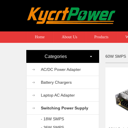
Home
About Us
Products
W
Categories
60W SMPS
AC/DC Power Adapter
Battery Chargers
Laptop AC Adapter
Switching Power Supply
- 18W SMPS
- 36W SMPS