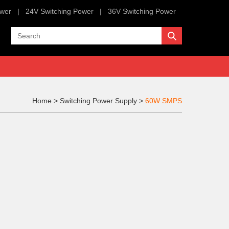
ower
|
24V Switching Power
|
36V Switching Power
Home
>
Switching Power Supply
>
60W SMPS