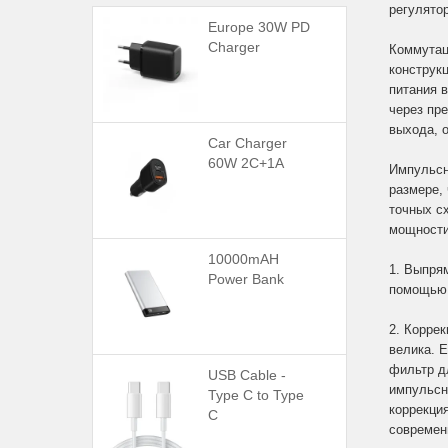
регулято
Europe 30W PD
Charger
Коммутац
конструк
питания 
через пр
выхода, 
Car Charger
60W 2C+1A
Импульсн
размере,
точных с
мощности
10000mAH
1. Выпря
Power Bank
помощью 
2. Корре
велика. 
фильтр д
USB Cable -
импульсн
Type C to Type
коррекци
C
современ