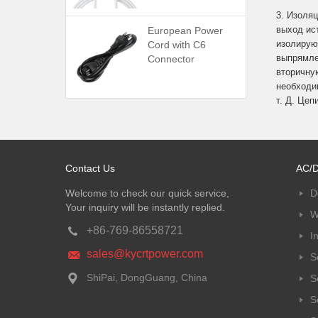
3. Изоля
выход ис
European Power
изолирую
Cord with C6
выпрямле
Connector
вторичну
необходи
т. Д. Це
Contact Us
AC/D
Welcome to check our quick service,
D
Your inquiry will be instantly replied.
W
+86-769-86558721
I
sales@kycrtpower.com
S
ShiPai, DongGuang, China
S
S