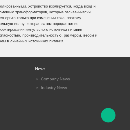
олированными. Устройство изолируется, когда вход и
помощью трансформаторов, которые гальванически
энергию только при изменении тока, поэтому
льную волну, которая затем передается во
роектировании импульсного источника питания
опасностью, производительностью, размером, весом и
чем в линейных источниках питания.
News
Company News
Industry News