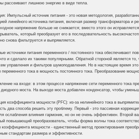
ры рассеивают лишнюю энергию в виде тепла.
ия: Импульсный источник питания - это новая методология, разработанн
цией линейного источника питания, включая размер трансформатора и р
входное напряжение больше не снижается; вместо этого он исправляется
ерыватель, который преобразует его в последовательность высокочасто
оно снова фильтруется и выпрямляется.
ые источники питания переменного / постоянного тока обеспечивают п
 что и сделало их такими популярными. Обратной стороной является то,
хем управления и фильтров шумоподавления. Но в настоящее время эт
 переменного тока в мощность постоянного тока. Преобразование мощнос
мление на входе: в этом процессе напряжение сети переменного тока пр
диодного моста. На выходе моста добавлен конденсатор, чтобы уменьш
кция коэффициента мощности (PFC): из-за нелинейного тока в выпрямит
Есть два способа решить эту проблему. Первый - это пассивная коррекц
ля ослабления влияния гармоник, но он не очень эффективен. Второй в
ый повышающий преобразователь, чтобы форма волны тока соответство
я коэффициента мощности - единственный метод проектирования преобр
ным стандартам размера и эффективности.